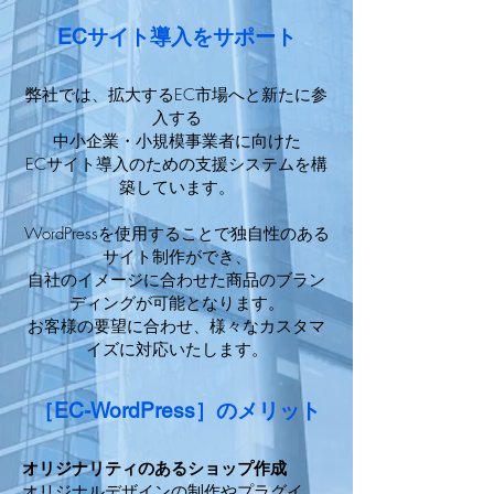
ECサイト導入をサポート
​弊社では、拡大するEC市場へと新たに参
入する
中小企業・小規模事業者に向けた
ECサイト導入のための支援システムを構
築しています。
WordPressを使用することで独自性のある
サイト制作ができ、
自社のイメージに合わせた商品のブラン
ディングが可能となります。
お客様の要望に合わせ、様々なカスタマ
イズに対応いたします。
［EC-WordPress］のメリット
オリジナリティのあるショップ作成
オリジナルデザインの制作やプラグイ