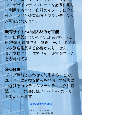
ン・デザインテンプレートを必要に応じ
て利用する事で、自社のイメージに合わ
せた、商品と企業両方のブランディング
が可能となります。
既存サイトへの組み込みが可能
すでに運営しているWordPressサイトに
EC機能を追加でき、別途サーバ・ドメイ
ンを別途用意する必要がありません。
またブログと一体でサイト運営をするこ
とが可能です。
SEO対策
ブログ機能とあわせて利用することで、
ユーザーに有益な情報を発信して集客に
つなげるコンテンツマーケティングに最
適。SEO・集客に強いWordPressのメリッ
トを活かせます。
様々な決済手段に対応
クレジット、オンラインID、コ
ンビニ決済など各種決済に対